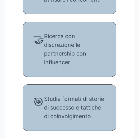
🤝
Ricerca con
discrezione le
partnership con
influencer
🎯
Studia formati di storie
di successo e tattiche
di coinvolgimento