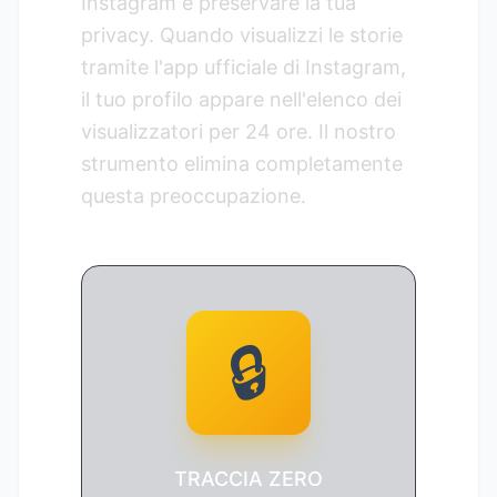
Instagram è preservare la tua
privacy. Quando visualizzi le storie
tramite l'app ufficiale di Instagram,
il tuo profilo appare nell'elenco dei
visualizzatori per 24 ore. Il nostro
strumento elimina completamente
questa preoccupazione.
🔒
TRACCIA ZERO