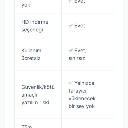
✅ Evet
❌ Ha
yok
HD indirme
✅ Evet
❌ Ha
seçeneği
Kullanımı
✅ Evet,
✅ Ev
ücretsiz
sınırsız
✅ Yalnızca
Güvenlik/kötü
tarayıcı,
✅ R
amaçlı
yüklenecek
uyg
yazılım riski
bir şey yok
Tüm
⚠️