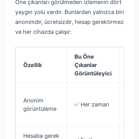
Öne çıkanları görülmeden izlemenin dört
yaygın yolu vardır. Bunlardan yalnızca biri
anonimdir, ücretsizdir, hesap gerektirmez
ve her cihazda çalışır:
Bu Öne
Inst
Özellik
Çıkanlar
Uyg
Görüntüleyici
❌ Ha
Anonim
saatl
✅ Her zaman
görüntüleme
izley
liste
Hesaba gerek