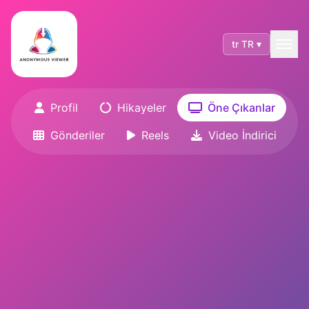
tr TR ▾
Profil
Hikayeler
Öne Çıkanlar
Gönderiler
Reels
Video İndirici