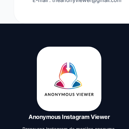
E-mail :
theanonyviewer@gmail.com
Anonymous Instagram Viewer