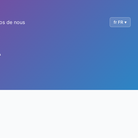
os de nous
fr FR ▾
A