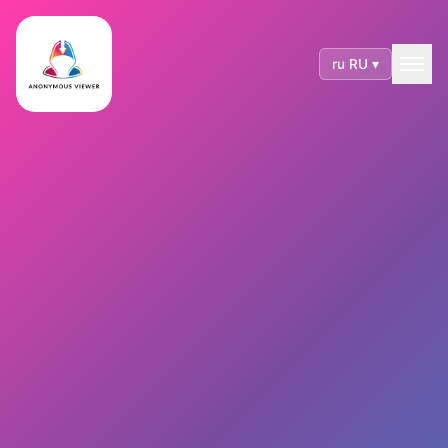
ru RU ▾