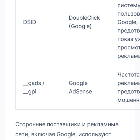
систем
пользов
DoubleClick
DSID
Google,
(Google)
предотв
показ у
просмо
реклам
Частота
__gads /
Google
реклам
__gpi
AdSense
предот
мошенн
Сторонние поставщики и рекламные
сети, включая Google, используют