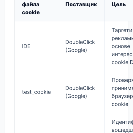
файла
Поставщик
Цель
cookie
Таргети
реклам
DoubleClick
IDE
основе
(Google)
интерес
cookie 
Проверя
DoubleClick
приним
test_cookie
(Google)
браузе
cookie
Иденти
вошедш