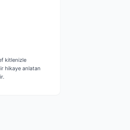
f kitlenizle
Bir hikaye anlatan
r.