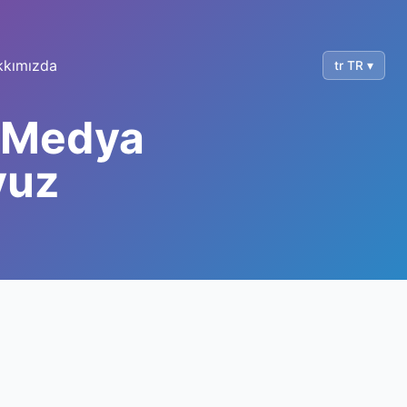
kkımızda
tr TR ▾
l Medya
vuz