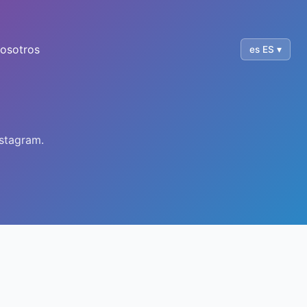
osotros
es ES ▾
nstagram.