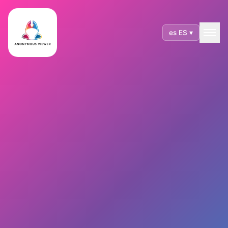
es ES ▾