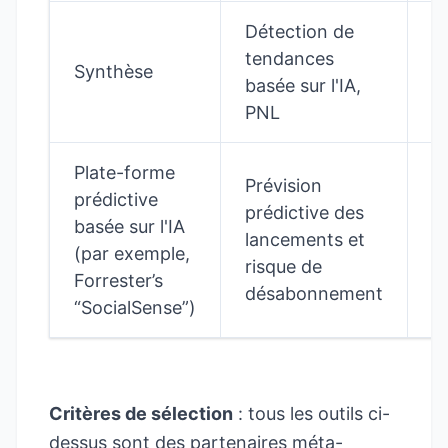
Détection de
tendances
P
Synthèse
basée sur l'IA,
ce
PNL
Plate-forme
Prévision
prédictive
prédictive des
basée sur l'IA
I
lancements et
(par exemple,
p
risque de
Forrester’s
désabonnement
“SocialSense”)
Critères de sélection
: tous les outils ci-
dessus sont des partenaires méta-