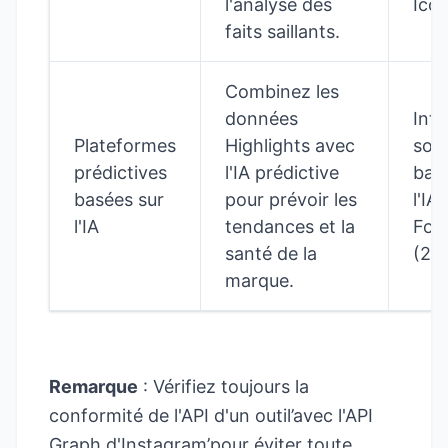
l'analyse des
Ico
faits saillants.
Combinez les
données
Inte
Plateformes
Highlights avec
soci
prédictives
l'IA prédictive
bas
basées sur
pour prévoir les
l'IA
l'IA
tendances et la
Forr
santé de la
(20
marque.
Remarque
: Vérifiez toujours la
conformité de l'API d'un outil’avec l'API
Graph d'Instagram’pour éviter toute