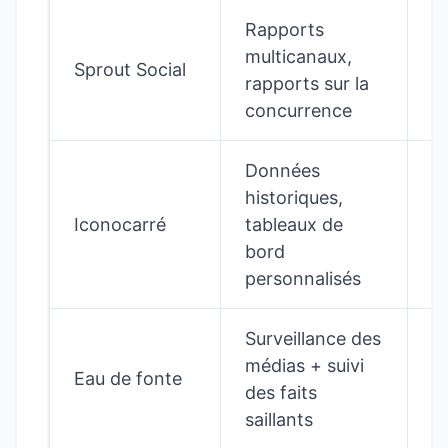
Rapports
multicanaux,
P
Sprout Social
rapports sur la
ce
concurrence
Données
historiques,
P
Iconocarré
tableaux de
ce
bord
personnalisés
Surveillance des
médias + suivi
P
Eau de fonte
des faits
ce
saillants