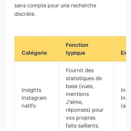
sans compte
pour une recherche
discrète.
Fonction
Catégorie
typique
Exe
Fournit des
statistiques de
base (vues,
Insights
Ins
mentions
Instagram
Insi
J'aime,
natifs
(app
réponses) pour
vos propres
faits saillants.