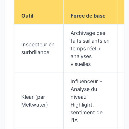
C
Outil
Force de base
d
Archivage des
faits saillants en
A
Inspecteur en
temps réel +
I
surbrillance
analyses
G
visuelles
Influenceur +
Analyse du
Klear (par
niveau
P
Meltwater)
Highlight,
ce
sentiment de
l'IA