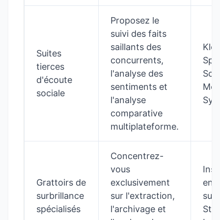
Proposez le
suivi des faits
saillants des
Klea
Suites
concurrents,
Spr
tierces
l'analyse des
Soci
d'écoute
sentiments et
Mel
sociale
l'analyse
Syn
comparative
multiplateforme.
Concentrez-
vous
Ins
Grattoirs de
exclusivement
en
surbrillance
sur l'extraction,
surb
spécialisés
l'archivage et
Sto