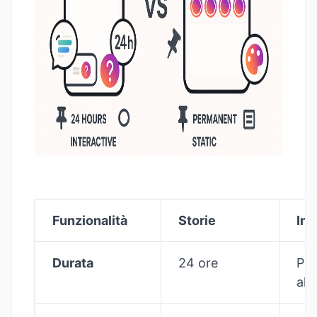
Funzionalità
Storie
In 
Durata
24 ore
Per
all