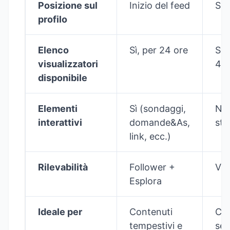
Posizione sul
Inizio del feed
Sot
profilo
Elenco
Sì, per 24 ore
Sol
visualizzatori
48 
disponibile
Elementi
Sì (sondaggi,
No 
interattivi
domande&As,
sta
link, ecc.)
Rilevabilità
Follower +
Vis
Esplora
Ideale per
Contenuti
Con
tempestivi e
sem