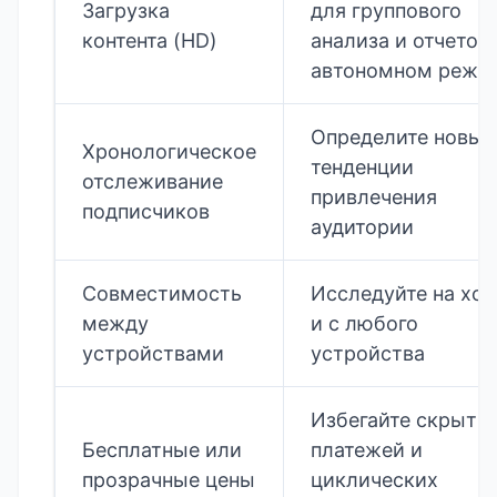
Загрузка
для группового
контента (HD)
анализа и отчетов 
автономном режи
Определите новые
Хронологическое
тенденции
отслеживание
привлечения
подписчиков
аудитории
Совместимость
Исследуйте на ход
между
и с любого
устройствами
устройства
Избегайте скрыты
Бесплатные или
платежей и
прозрачные цены
циклических